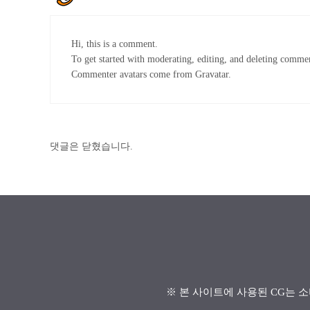
Hi, this is a comment.
To get started with moderating, editing, and deleting commen
Commenter avatars come from
Gravatar
.
댓글은 닫혔습니다.
※ 본 사이트에 사용된 CG는 소